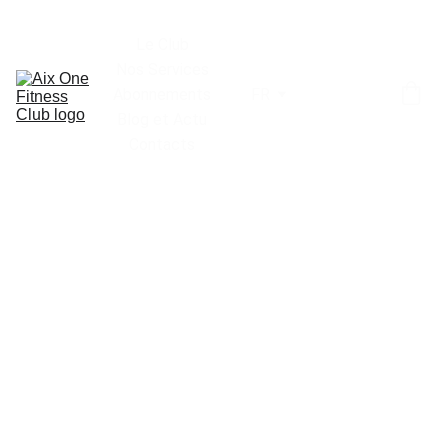
Le Club
Nos Services
Abonnements
FR
Blog et Actu
Contacts