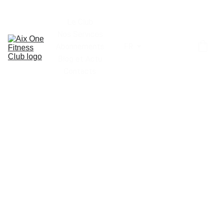
Le Club
Nos Services
Abonnements
FR
Blog et Actu
Contacts